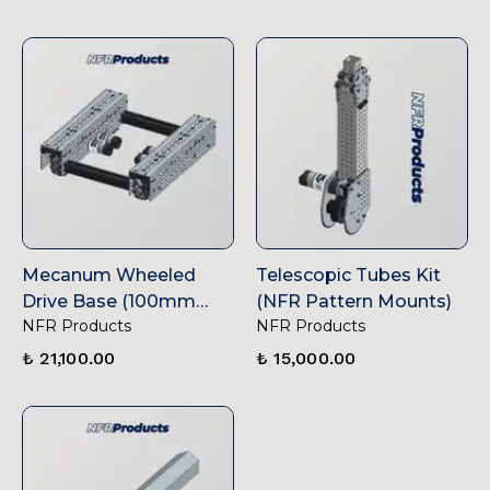
Mecanum Wheeled
Telescopic Tubes Kit
Drive Base (100mm
(NFR Pattern Mounts)
NFR Products
NFR Products
Diameter, Sheetos
Pattern)
₺ 21,100.00
₺ 15,000.00