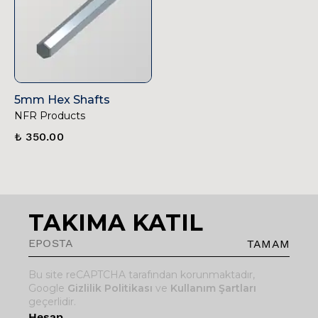
5mm Hex Shafts
NFR Products
₺ 350.00
TAKIMA KATIL
TAMAM
Bu site reCAPTCHA tarafından korunmaktadır,
Google
Gizlilik Politikası
ve
Kullanım Şartları
geçerlidir.
Hesap