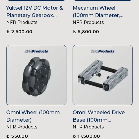
Yuksel 12V DC Motor &
Mecanum Wheel
Planetary Gearbox
(100mm Diameter,
NFR Products
NFR Products
(19.2/1 Gearbox)(Pre-
Bearing Supported
Order)
Rollers, 4'lü Set)
₺ 2,500.00
₺ 5,800.00
Omni Wheel (100mm
Omni Wheeled Drive
Diameter)
Base (100mm
NFR Products
NFR Products
Diameter, Sheetos
Pattern)
₺ 550.00
₺ 17,500.00