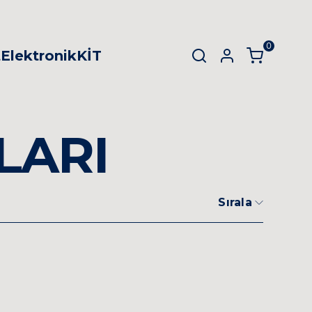
0
t
Elektronik
KİT
SEPET
(
0 Ürün
)
LARI
Alışveriş sepetinizde hiçbir şey yok.
Sırala
Alışverişe Başla