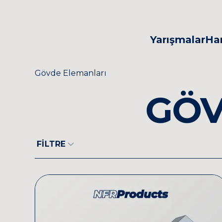
Yarışmaları
FRC
FTC
Yarışmalar
Har
Tasarla Geliştir
Gövde Elemanları
GÖV
FİLTRE