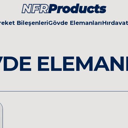
eket Bileşenleri
Gövde Elemanları
Hırdava
DE ELEMAN