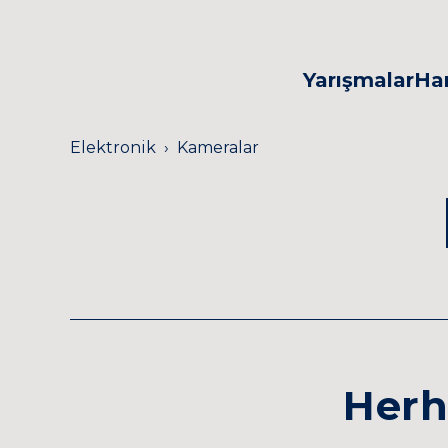
Yarışmaları
FRC
FTC
Yarışmalar
Har
Tasarla Geliştir
Elektronik
Kameralar
Herh