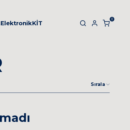
0
t
Elektronik
KİT
SEPET
(
0 Ürün
)
R
Alışveriş sepetinizde hiçbir şey yok.
Sırala
Alışverişe Başla
amadı