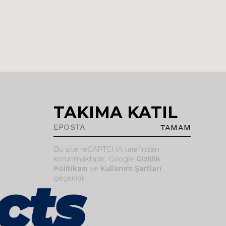
TAKIMA KATIL
TAMAM
Bu site reCAPTCHA tarafından
korunmaktadır, Google
Gizlilik
Politikası
ve
Kullanım Şartları
geçerlidir.