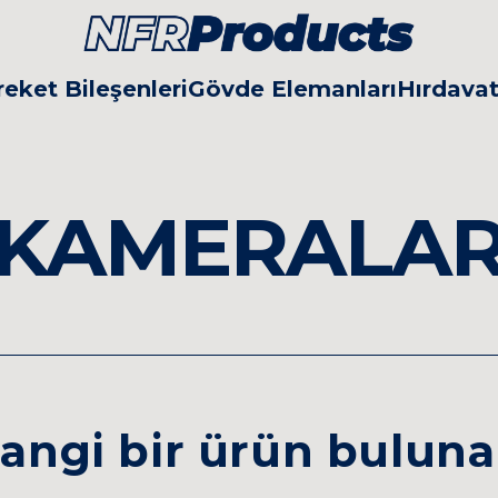
eket Bileşenleri
Gövde Elemanları
Hırdava
KAMERALA
angi bir ürün bulun