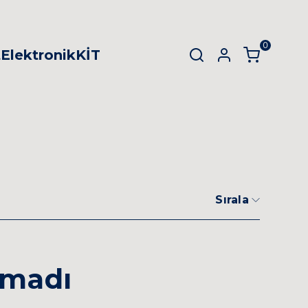
0
t
Elektronik
KİT
SEPET
(
0 Ürün
)
Alışveriş sepetinizde hiçbir şey yok.
Sırala
Alışverişe Başla
amadı