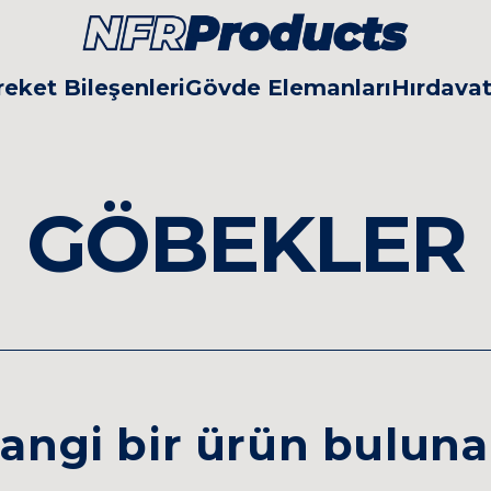
eket Bileşenleri
Gövde Elemanları
Hırdava
GÖBEKLER
angi bir ürün bulun