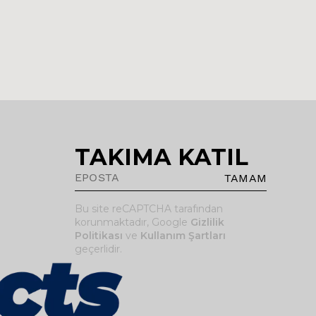
TAKIMA KATIL
TAMAM
Bu site reCAPTCHA tarafından
korunmaktadır, Google
Gizlilik
Politikası
ve
Kullanım Şartları
geçerlidir.