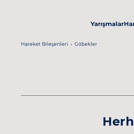
Yarışmaları
FRC
FTC
Yarışmalar
Har
Tasarla Geliştir
Hareket Bileşenleri
Göbekler
Herh