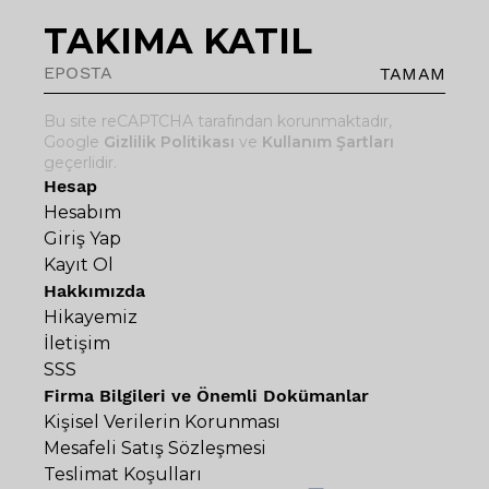
TAKIMA KATIL
TAMAM
Bu site reCAPTCHA tarafından korunmaktadır,
Google
Gizlilik Politikası
ve
Kullanım Şartları
geçerlidir.
Hesap
Hesabım
Giriş Yap
Kayıt Ol
Hakkımızda
Hikayemiz
İletişim
SSS
Firma Bilgileri ve Önemli Dokümanlar
Kişisel Verilerin Korunması
Mesafeli Satış Sözleşmesi
Teslimat Koşulları